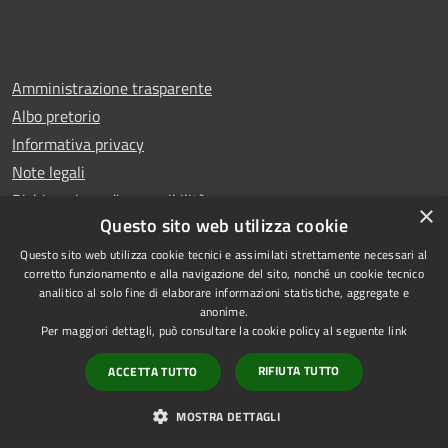
Amministrazione trasparente
Albo pretorio
Informativa privacy
Note legali
Dichiarazione di accessibilità
×
Questo sito web utilizza cookie
Questo sito web utilizza cookie tecnici e assimilati strettamente necessari al
corretto funzionamento e alla navigazione del sito, nonché un cookie tecnico
analitico al solo fine di elaborare informazioni statistiche, aggregate e
RSS
Copyright © 2026 • Comune di
anonime.
Accessibilità
Rescaldina • Powered by
Per maggiori dettagli, può consultare la cookie policy al seguente
link
Privacy
Municipium
Accesso
•
RIFIUTA TUTTO
ACCETTA TUTTO
Cookie
redazione
Mappa del sito
MOSTRA DETTAGLI