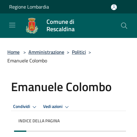
Salta al contenuto principale
Regione Lombardia
Comune di
Rescaldina
Home
>
Amministrazione
>
Politici
>
Emanuele Colombo
Emanuele Colombo
Condividi
Vedi azioni
INDICE DELLA PAGINA