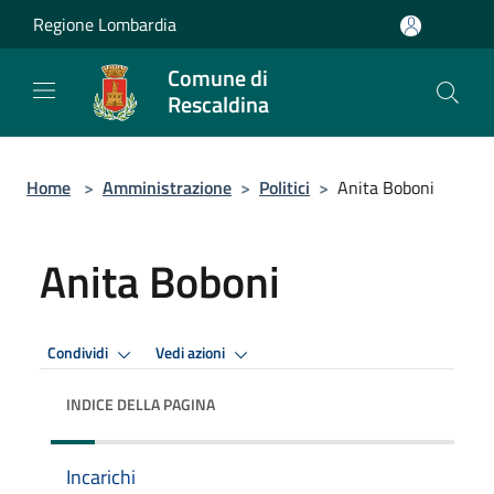
Salta al contenuto principale
Regione Lombardia
Comune di
Rescaldina
Home
>
Amministrazione
>
Politici
>
Anita Boboni
Anita Boboni
Condividi
Vedi azioni
INDICE DELLA PAGINA
Incarichi