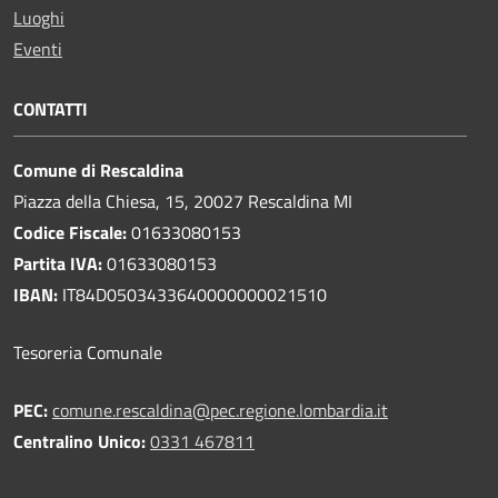
Luoghi
Eventi
CONTATTI
Comune di Rescaldina
Piazza della Chiesa, 15, 20027 Rescaldina MI
Codice Fiscale:
01633080153
Partita IVA:
01633080153
IBAN:
IT84D0503433640000000021510
Tesoreria Comunale
PEC:
comune.rescaldina@pec.regione.lombardia.it
Centralino Unico:
0331 467811