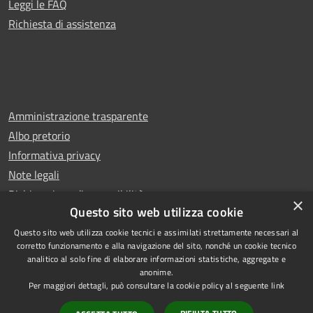
Leggi le FAQ
Richiesta di assistenza
Amministrazione trasparente
Albo pretorio
Informativa privacy
Note legali
Dichiarazione di accessibilità
×
Questo sito web utilizza cookie
Questo sito web utilizza cookie tecnici e assimilati strettamente necessari al
corretto funzionamento e alla navigazione del sito, nonché un cookie tecnico
analitico al solo fine di elaborare informazioni statistiche, aggregate e
RSS
Copyright © 2026 • Comune di
anonime.
Accessibilità
Rescaldina • Powered by
Per maggiori dettagli, può consultare la cookie policy al seguente
link
Privacy
Municipium
Accesso
•