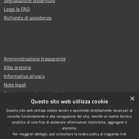
Segnalazione disservizio
Leggi le FAQ
Richiesta di assistenza
Amministrazione trasparente
Albo pretorio
Informativa privacy
Note legali
Dichiarazione di accessibilità
×
Questo sito web utilizza cookie
Questo sito web utilizza cookie tecnici e assimilati strettamente necessari al
corretto funzionamento e alla navigazione del sito, nonché un cookie tecnico
analitico al solo fine di elaborare informazioni statistiche, aggregate e
RSS
Copyright © 2026 • Comune di
anonime.
Accessibilità
Rescaldina • Powered by
Per maggiori dettagli, può consultare la cookie policy al seguente
link