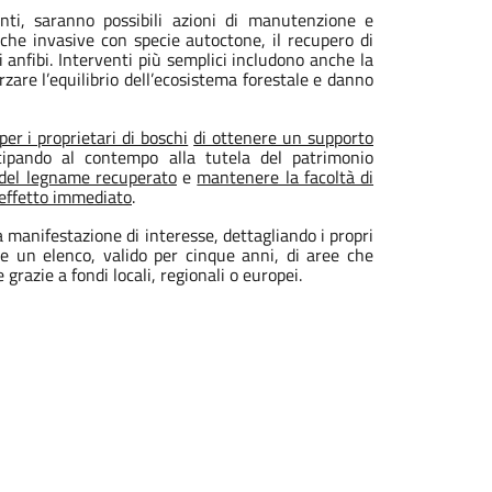
enti, saranno possibili azioni di manutenzione e
iche invasive con specie autoctone, il recupero di
 anfibi. Interventi più semplici includono anche la
forzare l’equilibrio dell’ecosistema forestale e danno
er i proprietari di boschi
di ottenere un supporto
cipando al contempo alla tutela del patrimonio
 del legname recuperato
e
mantenere la facoltà di
n effetto immediato
.
 manifestazione di interesse, dettagliando i propri
re un elenco, valido per cinque anni, di aree che
grazie a fondi locali, regionali o europei.