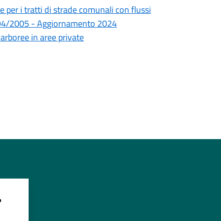
er i tratti di strade comunali con flussi
s. 194/2005 - Aggiornamento 2024
arboree in aree private
?