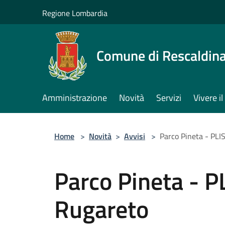
Salta al contenuto principale
Regione Lombardia
Comune di Rescaldin
Amministrazione
Novità
Servizi
Vivere 
Home
>
Novità
>
Avvisi
>
Parco Pineta - PLI
Parco Pineta - P
Rugareto