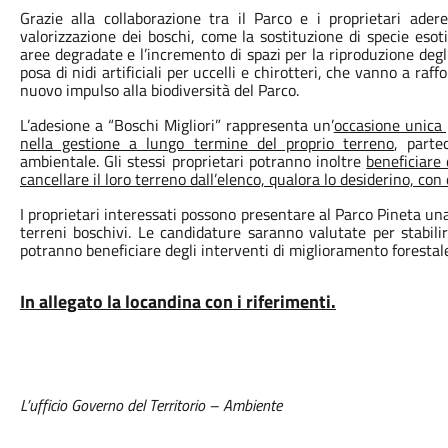
Grazie alla collaborazione tra il Parco e i proprietari ader
valorizzazione dei boschi, come la sostituzione di specie esot
aree degradate e l’incremento di spazi per la riproduzione degli
posa di nidi artificiali per uccelli e chirotteri, che vanno a raf
nuovo impulso alla biodiversità del Parco.
L’adesione a “Boschi Migliori” rappresenta un’
occasione unica p
nella gestione a lungo termine del proprio terreno
, parte
ambientale. Gli stessi proprietari potranno inoltre
beneficiare
cancellare il loro terreno dall’elenco, qualora lo desiderino, co
I proprietari interessati possono presentare al Parco Pineta una
terreni boschivi. Le candidature saranno valutate per stabili
potranno beneficiare degli interventi di miglioramento forestale 
In allegato la locandina con i riferimenti.
L’ufficio Governo del Territorio – Ambiente