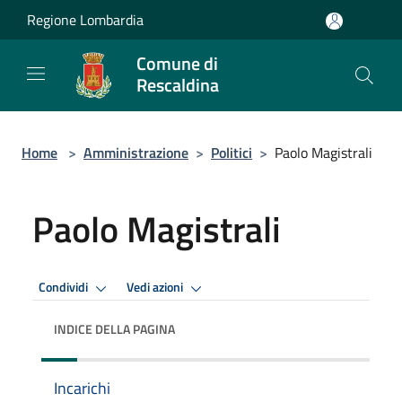
Salta al contenuto principale
Regione Lombardia
Comune di
Rescaldina
Home
>
Amministrazione
>
Politici
>
Paolo Magistrali
Paolo Magistrali
Condividi
Vedi azioni
INDICE DELLA PAGINA
Incarichi