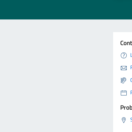
Cont
Prob