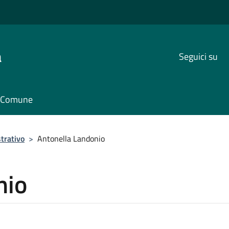
a
Seguici su
il Comune
trativo
>
Antonella Landonio
nio