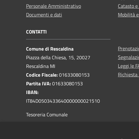
Personale Amministrativo
Catasto e
Documenti e dati
Mobilità e
CONTATTI
Prenotaz
Comune di Rescaldina
Segnalazi
Piazza della Chiesa, 15, 20027
Leggi le 
Rescaldina MI
Richiesta 
Codice Fiscale:
01633080153
Partita IVA:
01633080153
IBAN:
IT84D0503433640000000021510
Tesoreria Comunale
PEC:
comune.rescaldina@pec.regione.lombardia.it