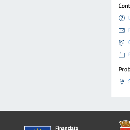
Cont
Prob