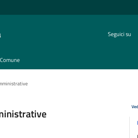
a
Seguici su
il Comune
mministrative
Ved
inistrative