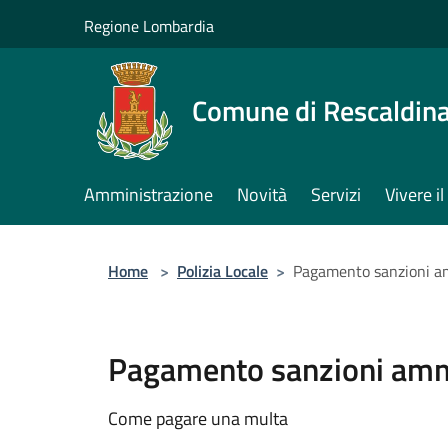
Salta al contenuto principale
Regione Lombardia
Comune di Rescaldin
Amministrazione
Novità
Servizi
Vivere 
Home
>
Polizia Locale
>
Pagamento sanzioni a
Pagamento sanzioni amm
Come pagare una multa