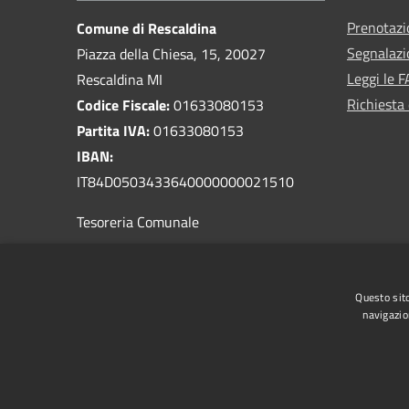
Prenotaz
Comune di Rescaldina
Segnalazi
Piazza della Chiesa, 15, 20027
Leggi le 
Rescaldina MI
Richiesta 
Codice Fiscale:
01633080153
Partita IVA:
01633080153
IBAN:
IT84D0503433640000000021510
Tesoreria Comunale
PEC:
comune.rescaldina@pec.regione.lombardia.it
Questo sito
Centralino Unico:
0331 467811
navigazio