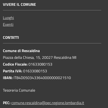
VIVERE IL COMUNE
Luoghi
Eventi
CONTATTI
Comune di Rescaldina
Piazza della Chiesa, 15, 20027 Rescaldina MI
Codice Fiscale:
01633080153
Partita IVA:
01633080153
IBAN:
IT84D0503433640000000021510
Tesoreria Comunale
PEC:
comune.rescaldina@pec.regione.lombardia.it