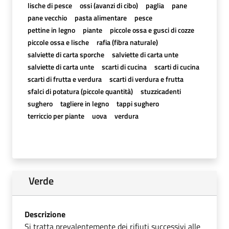
lische di pesce
ossi (avanzi di cibo)
paglia
pane
pane vecchio
pasta alimentare
pesce
pettine in legno
piante
piccole ossa e gusci di cozze
piccole ossa e lische
rafia (fibra naturale)
salviette di carta sporche
salviette di carta unte
salviette di carta unte
scarti di cucina
scarti di cucina
scarti di frutta e verdura
scarti di verdura e frutta
sfalci di potatura (piccole quantità)
stuzzicadenti
sughero
tagliere in legno
tappi sughero
terriccio per piante
uova
verdura
Verde
Descrizione
Si tratta prevalentemente dei rifiuti successivi alle