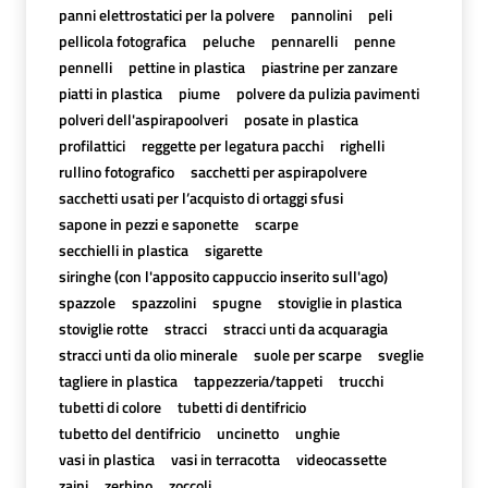
panni elettrostatici per la polvere
pannolini
peli
pellicola fotografica
peluche
pennarelli
penne
pennelli
pettine in plastica
piastrine per zanzare
piatti in plastica
piume
polvere da pulizia pavimenti
polveri dell'aspirapoolveri
posate in plastica
profilattici
reggette per legatura pacchi
righelli
rullino fotografico
sacchetti per aspirapolvere
sacchetti usati per l’acquisto di ortaggi sfusi
sapone in pezzi e saponette
scarpe
secchielli in plastica
sigarette
siringhe (con l'apposito cappuccio inserito sull'ago)
spazzole
spazzolini
spugne
stoviglie in plastica
stoviglie rotte
stracci
stracci unti da acquaragia
stracci unti da olio minerale
suole per scarpe
sveglie
tagliere in plastica
tappezzeria/tappeti
trucchi
tubetti di colore
tubetti di dentifricio
tubetto del dentifricio
uncinetto
unghie
vasi in plastica
vasi in terracotta
videocassette
zaini
zerbino
zoccoli