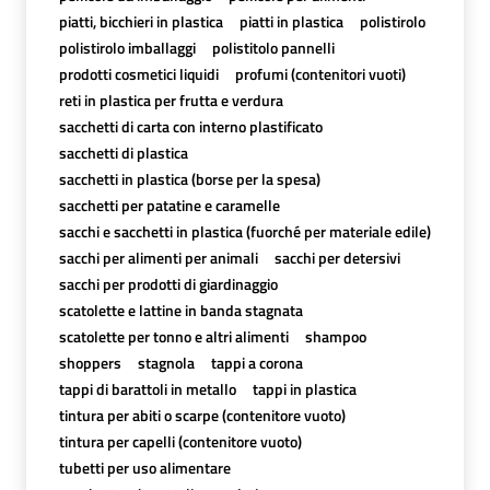
piatti, bicchieri in plastica
piatti in plastica
polistirolo
polistirolo imballaggi
polistitolo pannelli
prodotti cosmetici liquidi
profumi (contenitori vuoti)
reti in plastica per frutta e verdura
sacchetti di carta con interno plastificato
sacchetti di plastica
sacchetti in plastica (borse per la spesa)
sacchetti per patatine e caramelle
sacchi e sacchetti in plastica (fuorché per materiale edile)
sacchi per alimenti per animali
sacchi per detersivi
sacchi per prodotti di giardinaggio
scatolette e lattine in banda stagnata
scatolette per tonno e altri alimenti
shampoo
shoppers
stagnola
tappi a corona
tappi di barattoli in metallo
tappi in plastica
tintura per abiti o scarpe (contenitore vuoto)
tintura per capelli (contenitore vuoto)
tubetti per uso alimentare