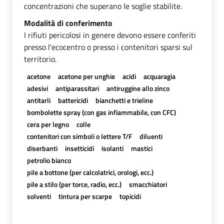
concentrazioni che superano le soglie stabilite.
Modalità di conferimento
I rifiuti pericolosi in genere devono essere conferiti
presso l'ecocentro o presso i contenitori sparsi sul
territorio.
acetone
acetone per unghie
acidi
acquaragia
adesivi
antiparassitari
antiruggine allo zinco
antitarli
battericidi
bianchetti e trieline
bombolette spray (con gas infiammabile, con CFC)
cera per legno
colle
contenitori con simboli o lettere T/F
diluenti
diserbanti
insetticidi
isolanti
mastici
petrolio bianco
pile a bottone (per calcolatrici, orologi, ecc.)
pile a stilo (per torce, radio, ecc.)
smacchiatori
solventi
tintura per scarpe
topicidi