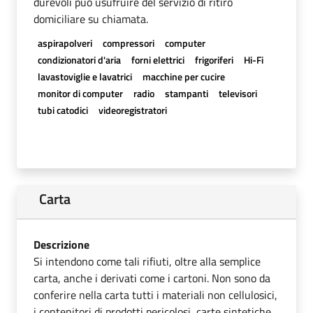
durevoli può usufruire del servizio di ritiro
domiciliare su chiamata.
aspirapolveri
compressori
computer
condizionatori d'aria
forni elettrici
frigoriferi
Hi-Fi
lavastoviglie e lavatrici
macchine per cucire
monitor di computer
radio
stampanti
televisori
tubi catodici
videoregistratori
Carta
Descrizione
Si intendono come tali rifiuti, oltre alla semplice
carta, anche i derivati come i cartoni. Non sono da
conferire nella carta tutti i materiali non cellulosici,
i contenitori di prodotti pericolosi, carte sintetiche,