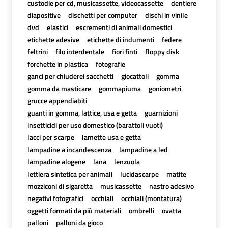
custodie per cd, musicassette, videocassette
dentiere
diapositive
dischetti per computer
dischi in vinile
dvd
elastici
escrementi di animali domestici
etichette adesive
etichette di indumenti
federe
feltrini
filo interdentale
fiori finti
floppy disk
forchette in plastica
fotografie
ganci per chiuderei sacchetti
giocattoli
gomma
gomma da masticare
gommapiuma
goniometri
grucce appendiabiti
guanti in gomma, lattice, usa e getta
guarnizioni
insetticidi per uso domestico (barattoli vuoti)
lacci per scarpe
lamette usa e getta
lampadine a incandescenza
lampadine a led
lampadine alogene
lana
lenzuola
lettiera sintetica per animali
lucidascarpe
matite
mozziconi di sigaretta
musicassette
nastro adesivo
negativi fotografici
occhiali
occhiali (montatura)
oggetti formati da più materiali
ombrelli
ovatta
palloni
palloni da gioco