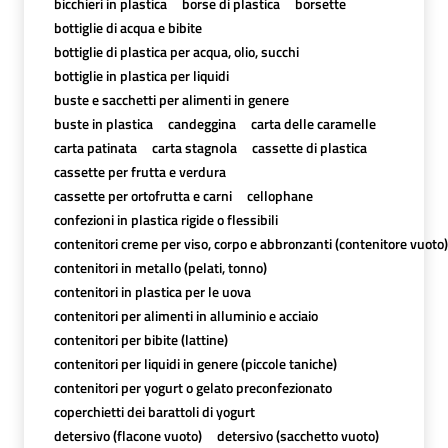
bicchieri in plastica
borse di plastica
borsette
bottiglie di acqua e bibite
bottiglie di plastica per acqua, olio, succhi
bottiglie in plastica per liquidi
buste e sacchetti per alimenti in genere
buste in plastica
candeggina
carta delle caramelle
carta patinata
carta stagnola
cassette di plastica
cassette per frutta e verdura
cassette per ortofrutta e carni
cellophane
confezioni in plastica rigide o flessibili
contenitori creme per viso, corpo e abbronzanti (contenitore vuoto)
contenitori in metallo (pelati, tonno)
contenitori in plastica per le uova
contenitori per alimenti in alluminio e acciaio
contenitori per bibite (lattine)
contenitori per liquidi in genere (piccole taniche)
contenitori per yogurt o gelato preconfezionato
coperchietti dei barattoli di yogurt
detersivo (flacone vuoto)
detersivo (sacchetto vuoto)