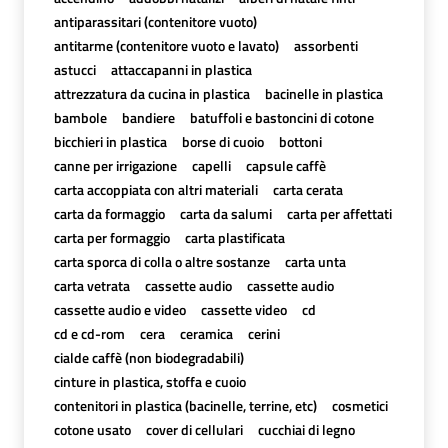
antiparassitari (contenitore vuoto)
antitarme (contenitore vuoto e lavato)
assorbenti
astucci
attaccapanni in plastica
attrezzatura da cucina in plastica
bacinelle in plastica
bambole
bandiere
batuffoli e bastoncini di cotone
bicchieri in plastica
borse di cuoio
bottoni
canne per irrigazione
capelli
capsule caffè
carta accoppiata con altri materiali
carta cerata
carta da formaggio
carta da salumi
carta per affettati
carta per formaggio
carta plastificata
carta sporca di colla o altre sostanze
carta unta
carta vetrata
cassette audio
cassette audio
cassette audio e video
cassette video
cd
cd e cd-rom
cera
ceramica
cerini
cialde caffè (non biodegradabili)
cinture in plastica, stoffa e cuoio
contenitori in plastica (bacinelle, terrine, etc)
cosmetici
cotone usato
cover di cellulari
cucchiai di legno