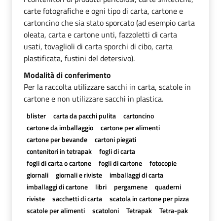
carte fotografiche e ogni tipo di carta, cartone e
cartoncino che sia stato sporcato (ad esempio carta
oleata, carta e cartone unti, fazzoletti di carta
usati, tovaglioli di carta sporchi di cibo, carta
plastificata, fustini del detersivo).
Modalità di conferimento
Per la raccolta utilizzare sacchi in carta, scatole in
cartone e non utilizzare sacchi in plastica.
blister
carta da pacchi pulita
cartoncino
cartone da imballaggio
cartone per alimenti
cartone per bevande
cartoni piegati
contenitori in tetrapak
fogli di carta
fogli di carta o cartone
fogli di cartone
fotocopie
giornali
giornali e riviste
imballaggi di carta
imballaggi di cartone
libri
pergamene
quaderni
riviste
sacchetti di carta
scatola in cartone per pizza
scatole per alimenti
scatoloni
Tetrapak
Tetra-pak