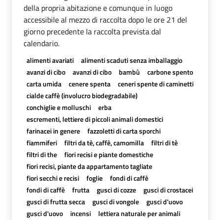
della propria abitazione e comunque in luogo
accessibile al mezzo di raccolta dopo le ore 21 del
giorno precedente la raccolta prevista dal
calendario.
alimenti avariati
alimenti scaduti senza imballaggio
avanzi di cibo
avanzi di cibo
bambù
carbone spento
carta umida
cenere spenta
ceneri spente di caminetti
cialde caffè (involucro biodegradabile)
conchiglie e molluschi
erba
escrementi, lettiere di piccoli animali domestici
farinacei in genere
fazzoletti di carta sporchi
fiammiferi
filtri da tè, caffè, camomilla
filtri di tè
filtri di the
fiori recisi e piante domestiche
fiori recisi, piante da appartamento tagliate
fiori secchi e recisi
foglie
fondi di caffè
fondi di caffè
frutta
gusci di cozze
gusci di crostacei
gusci di frutta secca
gusci di vongole
gusci d'uovo
gusci d'uovo
incensi
lettiera naturale per animali