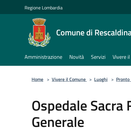
Salta al contenuto principale
Regione Lombardia
Comune di Rescaldin
Amministrazione
Novità
Servizi
Vivere 
Home
>
Vivere il Comune
>
Luoghi
>
Pronto
Ospedale Sacra 
Generale