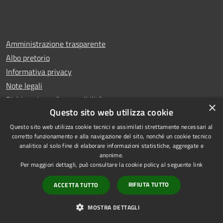
Amministrazione trasparente
Albo pretorio
Informativa privacy
Note legali
Dichiarazione di accessibilità
×
Questo sito web utilizza cookie
Questo sito web utilizza cookie tecnici e assimilati strettamente necessari al
corretto funzionamento e alla navigazione del sito, nonché un cookie tecnico
analitico al solo fine di elaborare informazioni statistiche, aggregate e
RSS
Copyright © 2026 • Comune di
anonime.
Accessibilità
Rescaldina • Powered by
Per maggiori dettagli, può consultare la cookie policy al seguente
link
Privacy
Municipium
Accesso
•
RIFIUTA TUTTO
ACCETTA TUTTO
Cookie
redazione
Mappa del sito
MOSTRA DETTAGLI