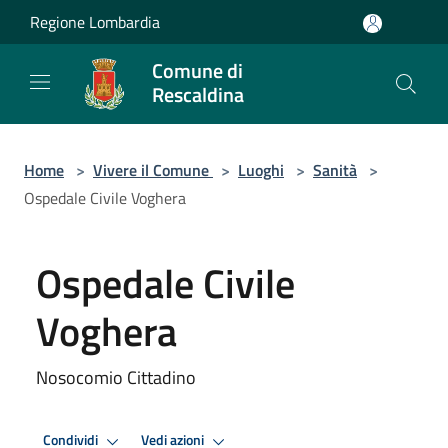
Salta al contenuto principale
Regione Lombardia
Comune di
Rescaldina
Home
>
Vivere il Comune
>
Luoghi
>
Sanità
>
Ospedale Civile Voghera
Ospedale Civile
Voghera
Nosocomio Cittadino
Condividi
Vedi azioni