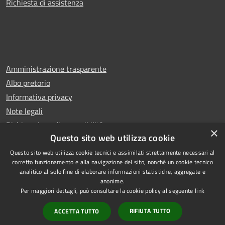
Richiesta di assistenza
Amministrazione trasparente
Albo pretorio
Informativa privacy
Note legali
Dichiarazione di accessibilità
×
Questo sito web utilizza cookie
Questo sito web utilizza cookie tecnici e assimilati strettamente necessari al
corretto funzionamento e alla navigazione del sito, nonché un cookie tecnico
analitico al solo fine di elaborare informazioni statistiche, aggregate e
RSS
Copyright © 2026 • Comune di
anonime.
Accessibilità
Rescaldina • Powered by
Per maggiori dettagli, può consultare la cookie policy al seguente
link
Privacy
Municipium
Accesso
•
RIFIUTA TUTTO
ACCETTA TUTTO
Cookie
redazione