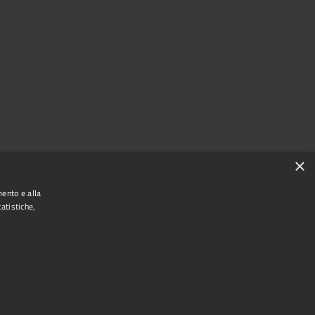
×
mento e alla
atistiche,
Municipium
Accesso redazione
escaldina • Powered by
•