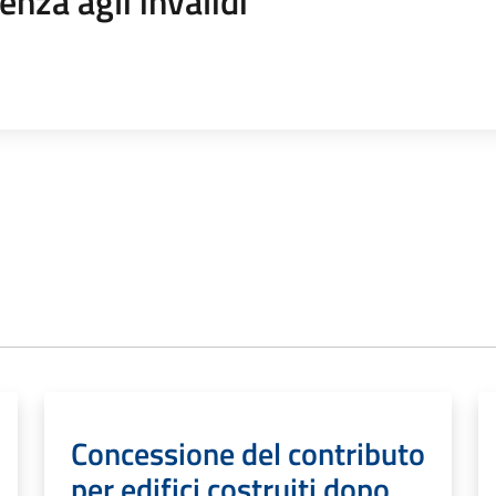
enza agli invalidi
Concessione del contributo
per edifici costruiti dopo