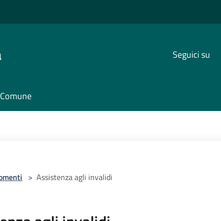
a
Seguici su
il Comune
omenti
>
Assistenza agli invalidi