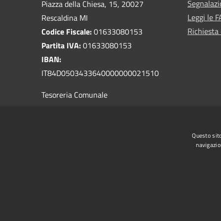
Segnalazi
Piazza della Chiesa, 15, 20027
Leggi le 
Rescaldina MI
Richiesta 
Codice Fiscale:
01633080153
Partita IVA:
01633080153
IBAN:
IT84D0503433640000000021510
Tesoreria Comunale
PEC:
comune.rescaldina@pec.regione.lombardia.it
Questo sito
Centralino Unico:
0331 467811
navigazio
RSS
Accessibilità
Privacy
Cookie
Mappa de