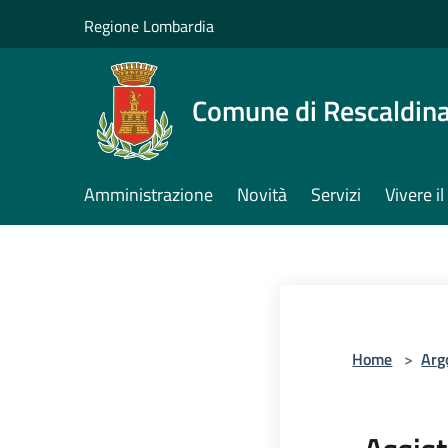
Salta al contenuto principale
Regione Lombardia
Comune di Rescaldin
Amministrazione
Novità
Servizi
Vivere 
Home
>
Arg