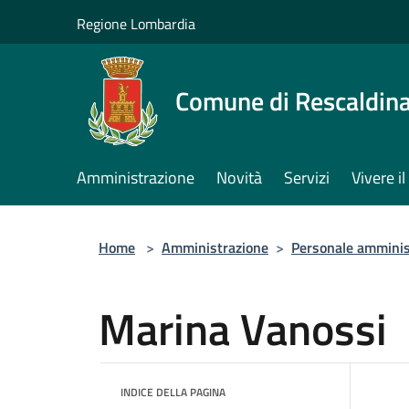
Salta al contenuto principale
Regione Lombardia
Comune di Rescaldin
Amministrazione
Novità
Servizi
Vivere 
Home
>
Amministrazione
>
Personale amminis
Marina Vanossi
INDICE DELLA PAGINA