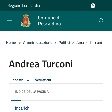
Salta al contenuto principale
Regione Lombardia
Comune di
Rescaldina
Home
>
Amministrazione
>
Politici
>
Andrea Turconi
Andrea Turconi
Condividi
Vedi azioni
INDICE DELLA PAGINA
Incarichi