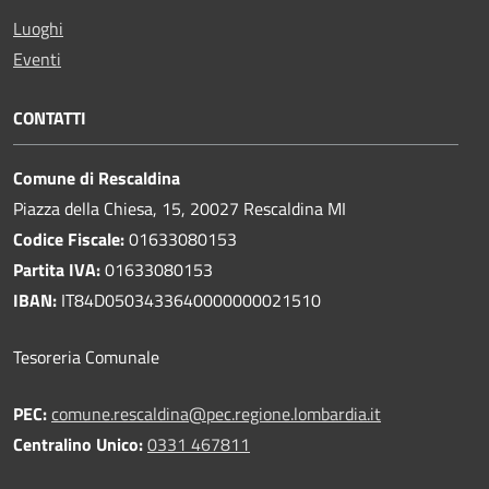
Luoghi
Eventi
CONTATTI
Comune di Rescaldina
Piazza della Chiesa, 15, 20027 Rescaldina MI
Codice Fiscale:
01633080153
Partita IVA:
01633080153
IBAN:
IT84D0503433640000000021510
Tesoreria Comunale
PEC:
comune.rescaldina@pec.regione.lombardia.it
Centralino Unico:
0331 467811