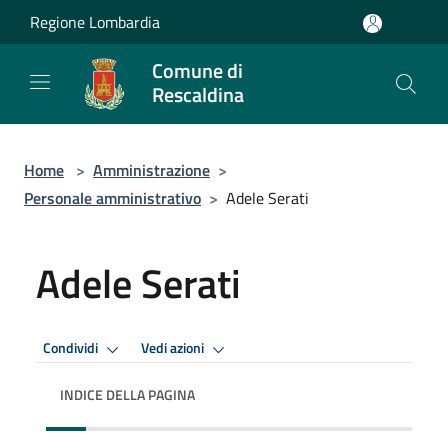
Salta al contenuto principale
Regione Lombardia
Comune di
Rescaldina
Home
>
Amministrazione
>
Personale amministrativo
>
Adele Serati
Adele Serati
Condividi
Vedi azioni
INDICE DELLA PAGINA