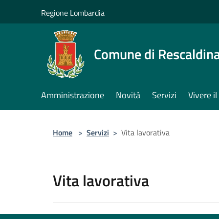
Salta al contenuto principale
Regione Lombardia
Comune di Rescaldin
Amministrazione
Novità
Servizi
Vivere 
Home
>
Servizi
>
Vita lavorativa
Vita lavorativa