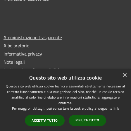
Amministrazione trasparente
Albo pretorio
Informativa privacy
Note legali
Dichiarazione di accessibilità
×
Questo sito web utilizza cookie
Questo sito web utilizza cookie tecnici e assimilati strettamente necessari al
corretto funzionamento e alla navigazione del sito, nonché un cookie tecnico
analitico al solo fine di elaborare informazioni statistiche, aggregate e
RSS
Copyright © 2026 • Comune di
anonime.
Accessibilità
Rescaldina • Powered by
Per maggiori dettagli, può consultare la cookie policy al seguente
link
Privacy
Municipium
Accesso
•
RIFIUTA TUTTO
ACCETTA TUTTO
Cookie
redazione