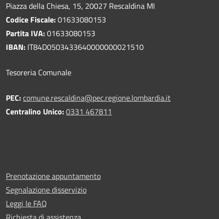
Piazza della Chiesa, 15, 20027 Rescaldina MI
Codice Fiscale:
01633080153
Partita IVA:
01633080153
IBAN:
IT84D0503433640000000021510
Tesoreria Comunale
PEC:
comune.rescaldina@pec.regione.lombardia.it
Centralino Unico:
0331 467811
Prenotazione appuntamento
Segnalazione disservizio
Leggi le FAQ
Richiesta di assistenza