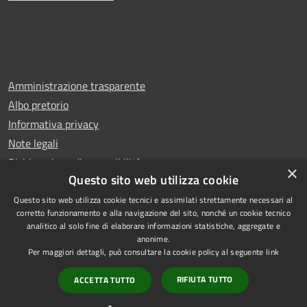
Amministrazione trasparente
Albo pretorio
Informativa privacy
Note legali
Dichiarazione di accessibilità
×
Questo sito web utilizza cookie
Questo sito web utilizza cookie tecnici e assimilati strettamente necessari al
corretto funzionamento e alla navigazione del sito, nonché un cookie tecnico
analitico al solo fine di elaborare informazioni statistiche, aggregate e
RSS
Copyright © 2026 • Comune di
anonime.
Accessibilità
Rescaldina • Powered by
Per maggiori dettagli, può consultare la cookie policy al seguente
link
Privacy
Municipium
Accesso
•
RIFIUTA TUTTO
ACCETTA TUTTO
Cookie
redazione