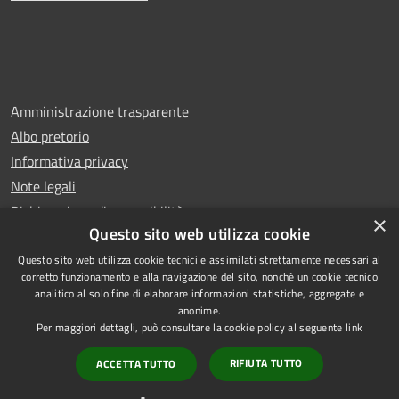
Amministrazione trasparente
Albo pretorio
Informativa privacy
Note legali
Dichiarazione di accessibilità
×
Questo sito web utilizza cookie
Questo sito web utilizza cookie tecnici e assimilati strettamente necessari al
corretto funzionamento e alla navigazione del sito, nonché un cookie tecnico
analitico al solo fine di elaborare informazioni statistiche, aggregate e
RSS
Copyright © 2026 • Comune di
anonime.
Accessibilità
Rescaldina • Powered by
Per maggiori dettagli, può consultare la cookie policy al seguente
link
Privacy
Municipium
Accesso
•
RIFIUTA TUTTO
ACCETTA TUTTO
Cookie
redazione