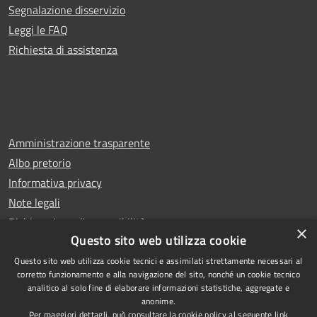
Segnalazione disservizio
Leggi le FAQ
Richiesta di assistenza
Amministrazione trasparente
Albo pretorio
Informativa privacy
Note legali
Dichiarazione di accessibilità
×
Questo sito web utilizza cookie
Questo sito web utilizza cookie tecnici e assimilati strettamente necessari al
corretto funzionamento e alla navigazione del sito, nonché un cookie tecnico
analitico al solo fine di elaborare informazioni statistiche, aggregate e
RSS
Copyright © 2026 • Comune di
anonime.
Accessibilità
Rescaldina • Powered by
Per maggiori dettagli, può consultare la cookie policy al seguente
link