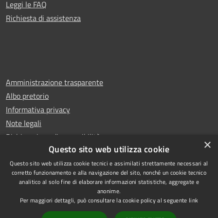
Leggi le FAQ
Richiesta di assistenza
Amministrazione trasparente
Albo pretorio
Informativa privacy
Note legali
Dichiarazione di accessibilità
×
Questo sito web utilizza cookie
Questo sito web utilizza cookie tecnici e assimilati strettamente necessari al
corretto funzionamento e alla navigazione del sito, nonché un cookie tecnico
analitico al solo fine di elaborare informazioni statistiche, aggregate e
RSS
Copyright © 2026 • Comune di
anonime.
Accessibilità
Rescaldina • Powered by
Per maggiori dettagli, può consultare la cookie policy al seguente
link
Privacy
Municipium
Accesso
•