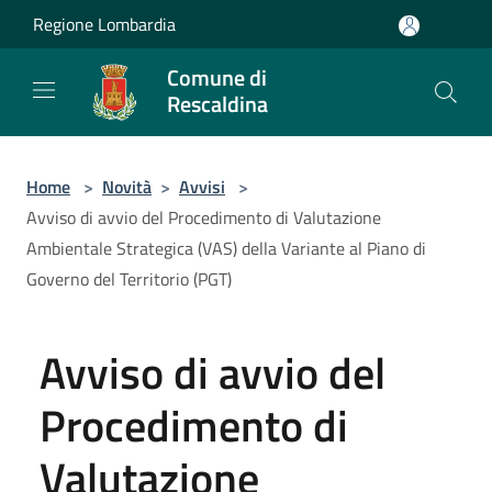
Salta al contenuto principale
Regione Lombardia
Comune di
Rescaldina
Home
>
Novità
>
Avvisi
>
Avviso di avvio del Procedimento di Valutazione
Ambientale Strategica (VAS) della Variante al Piano di
Governo del Territorio (PGT)
Avviso di avvio del
Procedimento di
Valutazione