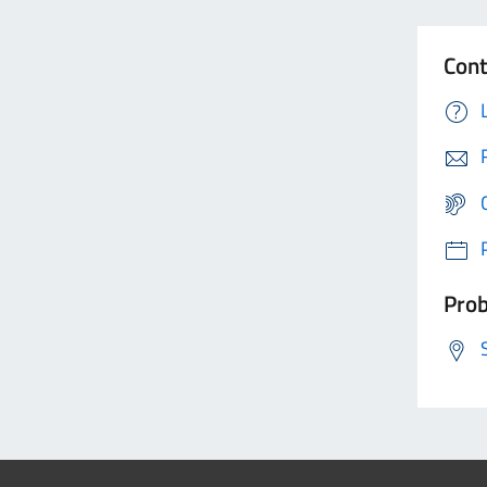
Cont
Prob