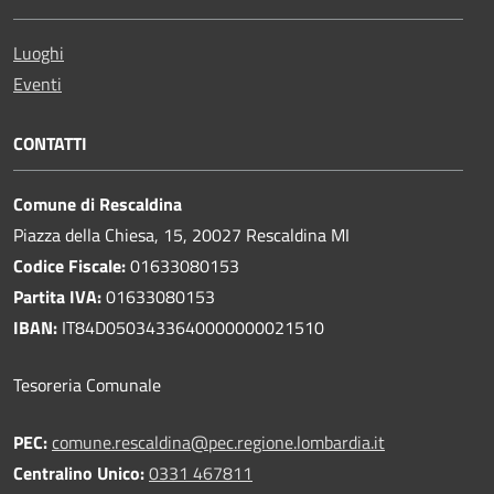
Luoghi
Eventi
CONTATTI
Comune di Rescaldina
Piazza della Chiesa, 15, 20027 Rescaldina MI
Codice Fiscale:
01633080153
Partita IVA:
01633080153
IBAN:
IT84D0503433640000000021510
Tesoreria Comunale
PEC:
comune.rescaldina@pec.regione.lombardia.it
Centralino Unico:
0331 467811