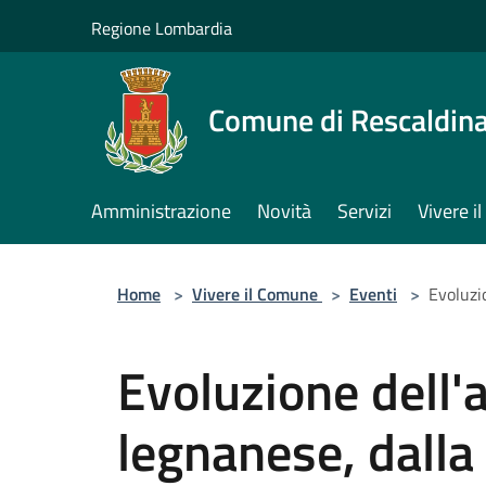
Salta al contenuto principale
Regione Lombardia
Comune di Rescaldin
Amministrazione
Novità
Servizi
Vivere 
Home
>
Vivere il Comune
>
Eventi
>
Evoluzio
Evoluzione dell'a
legnanese, dalla 