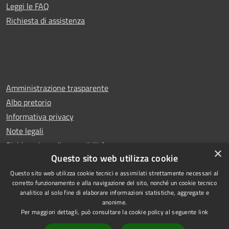
Leggi le FAQ
Richiesta di assistenza
Amministrazione trasparente
Albo pretorio
Informativa privacy
Note legali
Dichiarazione di accessibilità
×
Questo sito web utilizza cookie
Questo sito web utilizza cookie tecnici e assimilati strettamente necessari al
corretto funzionamento e alla navigazione del sito, nonché un cookie tecnico
analitico al solo fine di elaborare informazioni statistiche, aggregate e
RSS
Copyright © 2026 • Comune di
anonime.
Accessibilità
Rescaldina • Powered by
Per maggiori dettagli, può consultare la cookie policy al seguente
link
Privacy
Municipium
Accesso
•