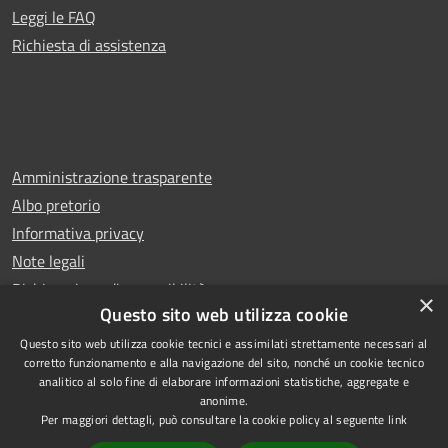
Leggi le FAQ
Richiesta di assistenza
Amministrazione trasparente
Albo pretorio
Informativa privacy
Note legali
Dichiarazione di accessibilità
×
Questo sito web utilizza cookie
Questo sito web utilizza cookie tecnici e assimilati strettamente necessari al
corretto funzionamento e alla navigazione del sito, nonché un cookie tecnico
analitico al solo fine di elaborare informazioni statistiche, aggregate e
RSS
Copyright © 2026 • Comune di
anonime.
Accessibilità
Rescaldina • Powered by
Per maggiori dettagli, può consultare la cookie policy al seguente
link
Privacy
Municipium
Accesso
•