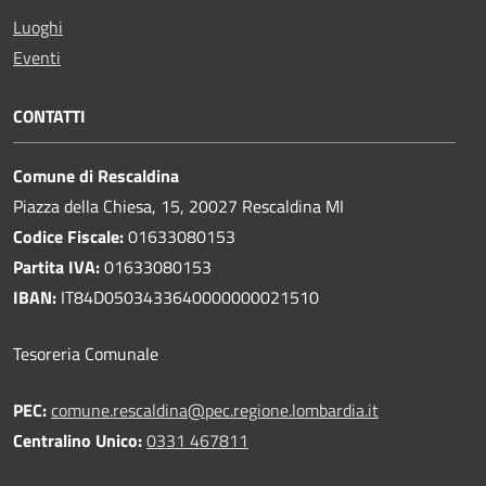
Luoghi
Eventi
CONTATTI
Comune di Rescaldina
Piazza della Chiesa, 15, 20027 Rescaldina MI
Codice Fiscale:
01633080153
Partita IVA:
01633080153
IBAN:
IT84D0503433640000000021510
Tesoreria Comunale
PEC:
comune.rescaldina@pec.regione.lombardia.it
Centralino Unico:
0331 467811