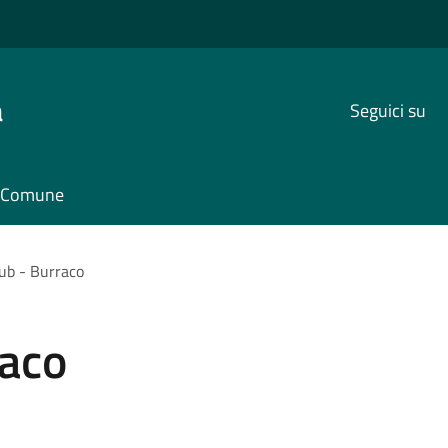
a
Seguici su
il Comune
lub - Burraco
raco