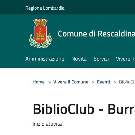
Salta al contenuto principale
Regione Lombardia
Comune di Rescaldin
Amministrazione
Novità
Servizi
Vivere 
Home
>
Vivere il Comune
>
Eventi
>
BiblioC
BiblioClub - Bur
Inizio attività