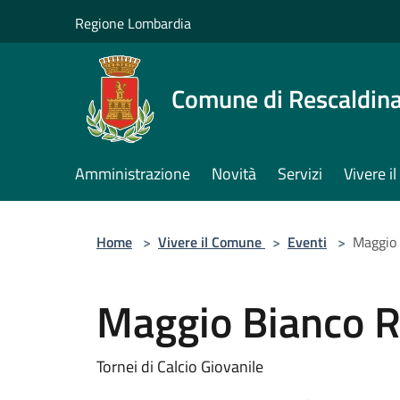
Salta al contenuto principale
Regione Lombardia
Comune di Rescaldin
Amministrazione
Novità
Servizi
Vivere 
Home
>
Vivere il Comune
>
Eventi
>
Maggio 
Maggio Bianco 
Tornei di Calcio Giovanile