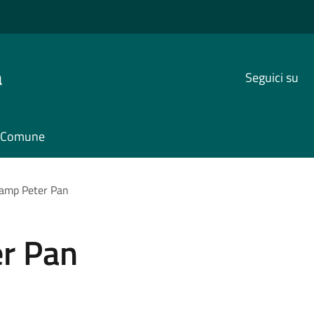
a
Seguici su
il Comune
amp Peter Pan
r Pan