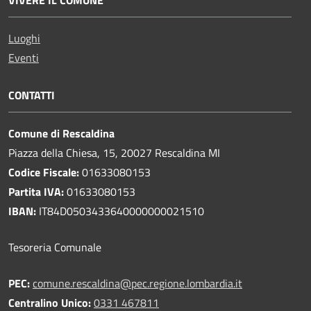
Luoghi
Eventi
CONTATTI
Comune di Rescaldina
Piazza della Chiesa, 15, 20027 Rescaldina MI
Codice Fiscale:
01633080153
Partita IVA:
01633080153
IBAN:
IT84D0503433640000000021510
Tesoreria Comunale
PEC:
comune.rescaldina@pec.regione.lombardia.it
Centralino Unico:
0331 467811