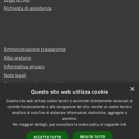
Richiesta di assistenza
Amministrazione trasparente
Albo pretorio
Informativa privacy
Note legali
Dichiarazione di accessibilità
×
Questo sito web utilizza cookie
Questo sito web utilizza cookie tecnici e assimilati strettamente necessari al
corretto funzionamento e alla navigazione del sito, nonché un cookie tecnico
analitico al solo fine di elaborare informazioni statistiche, aggregate e
RSS
Copyright © 2026 • Comune di
anonime.
Accessibilità
Rescaldina • Powered by
Per maggiori dettagli, può consultare la cookie policy al seguente
link
Privacy
Municipium
Accesso
•
RIFIUTA TUTTO
ACCETTA TUTTO