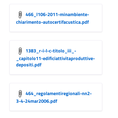
466_l106-2011-minambiente-
chiarimento-autocertifacustica.pdf
1383_r-i-l-c-titolo_iii_-
_capitolo11-edificiattivitaproduttive-
depositi.pdf
464_regolamentiregionali-nn2-
3-4-24mar2006.pdf