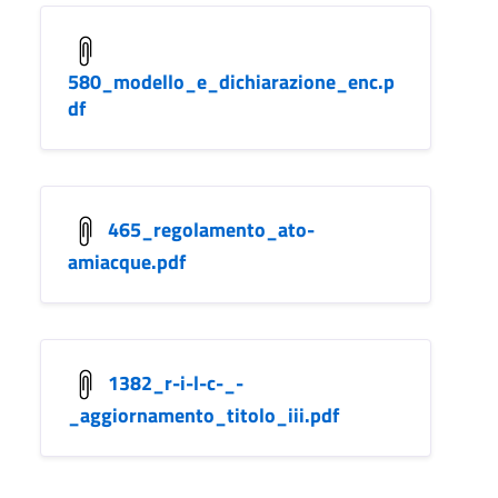
580_modello_e_dichiarazione_enc.p
df
465_regolamento_ato-
amiacque.pdf
1382_r-i-l-c-_-
_aggiornamento_titolo_iii.pdf