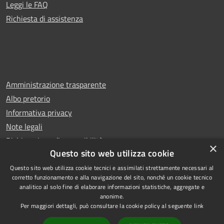
Leggi le FAQ
Richiesta di assistenza
Amministrazione trasparente
Albo pretorio
Informativa privacy
Note legali
Dichiarazione di accessibilità
×
Questo sito web utilizza cookie
Questo sito web utilizza cookie tecnici e assimilati strettamente necessari al
corretto funzionamento e alla navigazione del sito, nonché un cookie tecnico
analitico al solo fine di elaborare informazioni statistiche, aggregate e
RSS
Copyright © 2026 • Comune di
anonime.
Accessibilità
Rescaldina • Powered by
Per maggiori dettagli, può consultare la cookie policy al seguente
link
Privacy
Municipium
Accesso
•