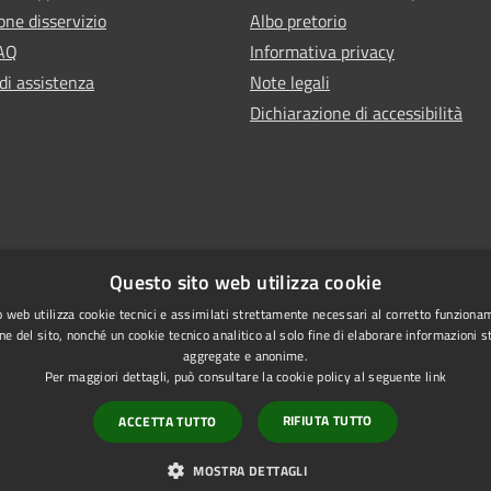
one disservizio
Albo pretorio
FAQ
Informativa privacy
di assistenza
Note legali
Dichiarazione di accessibilità
Questo sito web utilizza cookie
 web utilizza cookie tecnici e assimilati strettamente necessari al corretto funziona
ne del sito, nonché un cookie tecnico analitico al solo fine di elaborare informazioni st
aggregate e anonime.
Per maggiori dettagli, può consultare la cookie policy al seguente
link
RIFIUTA TUTTO
ACCETTA TUTTO
l sito
Copyright © 2026 • Comune di R
MOSTRA DETTAGLI