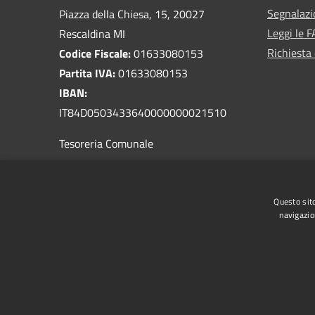
Segnalazi
Piazza della Chiesa, 15, 20027
Leggi le 
Rescaldina MI
Richiesta 
Codice Fiscale:
01633080153
Partita IVA:
01633080153
IBAN:
IT84D0503433640000000021510
Tesoreria Comunale
PEC:
comune.rescaldina@pec.regione.lombardia.it
Questo sito
Centralino Unico:
0331 467811
navigazio
RSS
Accessibilità
Privacy
Cookie
Mappa de