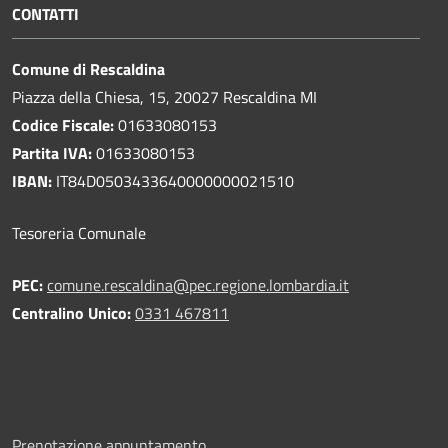
CONTATTI
Comune di Rescaldina
Piazza della Chiesa, 15, 20027 Rescaldina MI
Codice Fiscale:
01633080153
Partita IVA:
01633080153
IBAN:
IT84D0503433640000000021510
Tesoreria Comunale
PEC:
comune.rescaldina@pec.regione.lombardia.it
Centralino Unico:
0331 467811
Prenotazione appuntamento