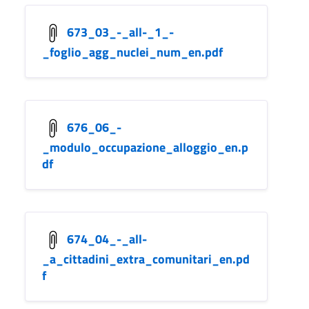
673_03_-_all-_1_-
_foglio_agg_nuclei_num_en.pdf
676_06_-
_modulo_occupazione_alloggio_en.p
df
674_04_-_all-
_a_cittadini_extra_comunitari_en.pd
f