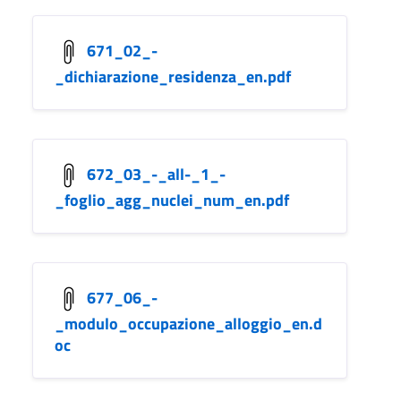
671_02_-
_dichiarazione_residenza_en.pdf
672_03_-_all-_1_-
_foglio_agg_nuclei_num_en.pdf
677_06_-
_modulo_occupazione_alloggio_en.d
oc