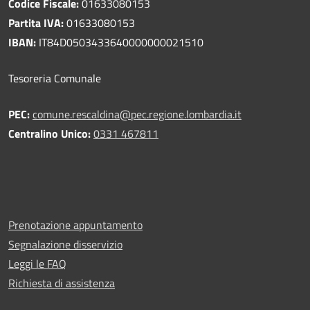
Codice Fiscale:
01633080153
Partita IVA:
01633080153
IBAN:
IT84D0503433640000000021510
Tesoreria Comunale
PEC:
comune.rescaldina@pec.regione.lombardia.it
Centralino Unico:
0331 467811
Prenotazione appuntamento
Segnalazione disservizio
Leggi le FAQ
Richiesta di assistenza