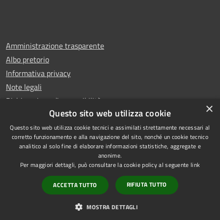
Amministrazione trasparente
Albo pretorio
Informativa privacy
Note legali
Dichiarazione di accessibilità
×
Questo sito web utilizza cookie
Questo sito web utilizza cookie tecnici e assimilati strettamente necessari al
corretto funzionamento e alla navigazione del sito, nonché un cookie tecnico
analitico al solo fine di elaborare informazioni statistiche, aggregate e
RSS
Copyright © 2026 • Comune di
anonime.
Accessibilità
Rescaldina • Powered by
Per maggiori dettagli, può consultare la cookie policy al seguente
link
Privacy
Municipium
Accesso
•
RIFIUTA TUTTO
ACCETTA TUTTO
Cookie
redazione
Mappa del sito
MOSTRA DETTAGLI